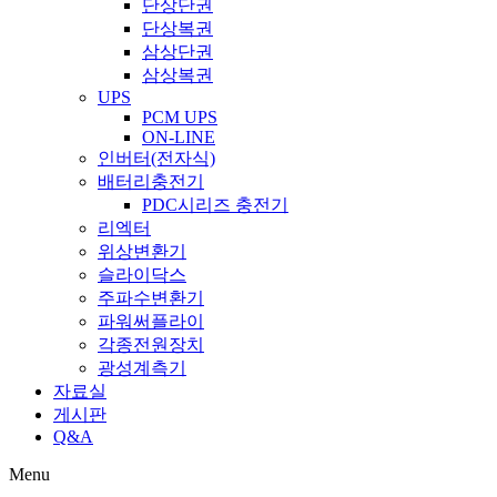
단상단권
단상복권
삼상단권
삼상복권
UPS
PCM UPS
ON-LINE
인버터(전자식)
배터리충전기
PDC시리즈 충전기
리엑터
위상변환기
슬라이닥스
주파수변환기
파워써플라이
각종전원장치
광성계측기
자료실
게시판
Q&A
Menu