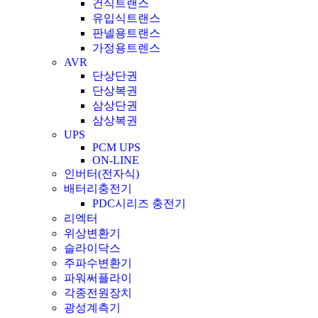
건식트랜스
유입식트랜스
판넬용트랜스
가정용트렌스
AVR
단상단권
단상복권
삼상단권
삼상복권
UPS
PCM UPS
ON-LINE
인버터(전자식)
배터리충전기
PDC시리즈 충전기
리엑터
위상변환기
슬라이닥스
주파수변환기
파워써플라이
각종전원장치
광성계측기