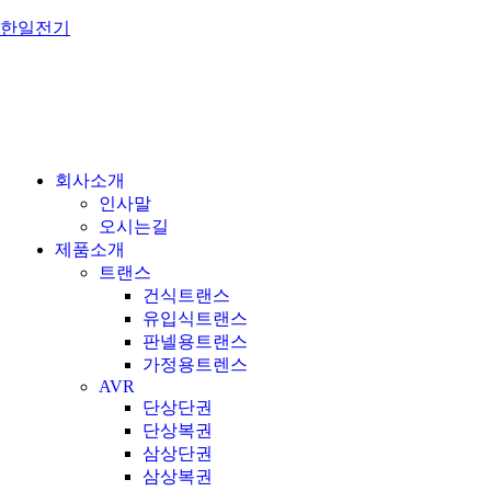
한일전기
회사소개
인사말
오시는길
제품소개
트랜스
건식트랜스
유입식트랜스
판넬용트랜스
가정용트렌스
AVR
단상단권
단상복권
삼상단권
삼상복권